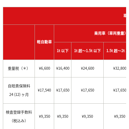
車
乗用車（車両重量）
軽自動車
1t 以下
1t 超～1.5t 以下
1.5t 超～2t 
重量税（＊）
¥6,600
¥16,400
¥24,600
¥32,800
自賠責保険料
¥17,540
¥17,650
¥17,650
¥17,650
24 (12) ヶ月
検査登録手数料
¥9,350
¥9,350
¥9,350
¥9,350
（税込み）