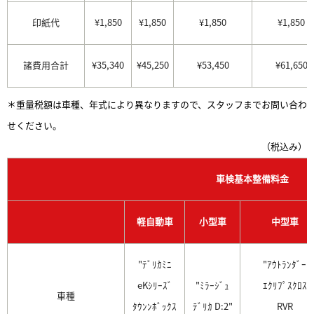
印紙代
¥1,850
¥1,850
¥1,850
¥1,850
諸費用合計
¥35,340
¥45,250
¥53,450
¥61,650
＊重量税額は車種、年式により異なりますので、スタッフまでお問い合わ
せください。
（税込み）
車検基本整備料金
軽自動車
小型車
中型車
"ﾃﾞﾘｶﾐﾆ
"ｱｳﾄﾗﾝﾀﾞｰ
eKｼﾘｰｽﾞ
"ﾐﾗｰｼﾞｭ
ｴｸﾘﾌﾟｽｸﾛｽ
車種
ﾀｳﾝﾝﾎﾞｯｸｽ
ﾃﾞﾘｶ D:2"
RVR